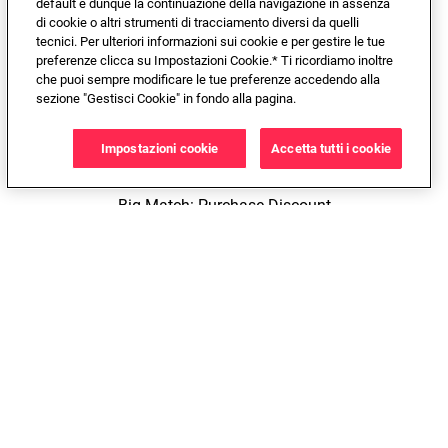
default e dunque la continuazione della navigazione in assenza
di cookie o altri strumenti di tracciamento diversi da quelli
Official Junior Kit
tecnici. Per ulteriori informazioni sui cookie e per gestire le tue
preferenze clicca su Impostazioni Cookie.* Ti ricordiamo inoltre
che puoi sempre modificare le tue preferenze accedendo alla
—
—
sezione "Gestisci Cookie" in fondo alla pagina.
OFFICIAL ALLIANZ STADIUM MATCH TICKETS
Impostazioni cookie
Accetta tutti i cookie
Big Match: Purchase Discount
Only during the reserved sales phases
10%
—
—
Big Match: 1st Phase Reserved Sales
—
—