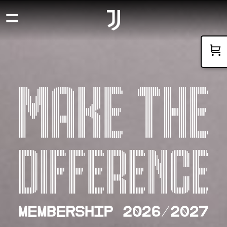
=
GO TO CART