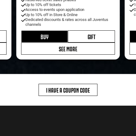
Up to 10% off tickets
1
Access to events upon application
D
c
Up to 10% off in Store & Online
Dedicated discounts & rates across all Juventus
channels
BUY
GIFT
SEE MORE
I HAVE A COUPON CODE