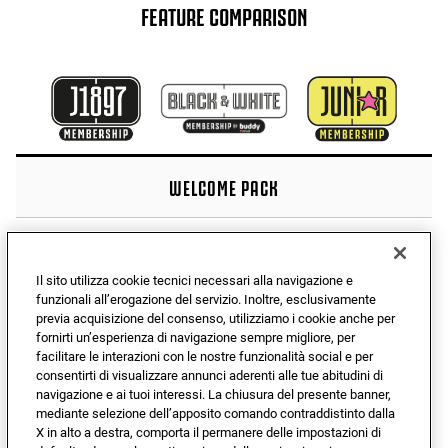
FEATURE COMPARISON
WELCOME PACK
Zinedine Zidane 97/98 Historic Jersey
Il sito utilizza cookie tecnici necessari alla navigazione e
—
—
funzionali all’erogazione del servizio. Inoltre, esclusivamente
previa acquisizione del consenso, utilizziamo i cookie anche per
fornirti un’esperienza di navigazione sempre migliore, per
Black&White Limited Edition Scarf
facilitare le interazioni con le nostre funzionalità social e per
Optional
consentirti di visualizzare annunci aderenti alle tue abitudini di
navigazione e ai tuoi interessi. La chiusura del presente banner,
mediante selezione dell’apposito comando contraddistinto dalla
—
—
X in alto a destra, comporta il permanere delle impostazioni di