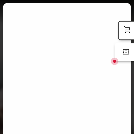
=
GO TO CART
BACK
For you, being a Member means being there!
Choose the Stadium Membership!